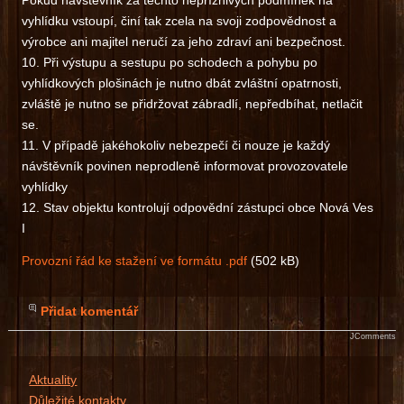
Pokud návštěvník za těchto nepříznivých podmínek na
vyhlídku vstoupí, činí tak zcela na svoji zodpovědnost a
výrobce ani majitel neručí za jeho zdraví ani bezpečnost.
10. Při výstupu a sestupu po schodech a pohybu po
vyhlídkových plošinách je nutno dbát zvláštní opatrnosti,
zvláště je nutno se přidržovat zábradlí, nepředbíhat, netlačit
se.
11. V případě jakéhokoliv nebezpečí či nouze je každý
návštěvník povinen neprodleně informovat provozovatele
vyhlídky
12. Stav objektu kontrolují odpovědní zástupci obce Nová Ves
I
Provozní řád ke stažení ve formátu .pdf
(502 kB)
Přidat komentář
JComments
Aktuality
Důležité kontakty