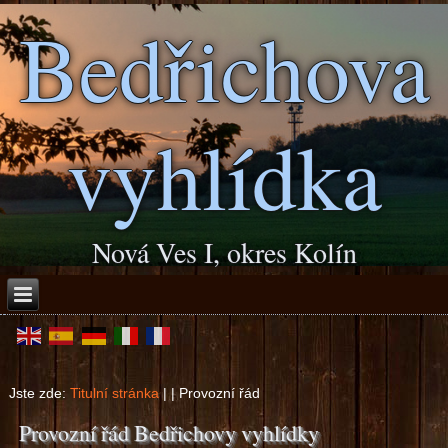
Bedřichova
vyhlídka
Nová Ves I, okres Kolín
Jste zde:
Titulní stránka
| |
Provozní řád
Provozní řád Bedřichovy vyhlídky