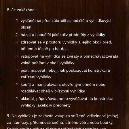
8. Je zakázáno:
vyklánět se přes zábradlí schodiště a vyhlídkových
plošin
házet a spouštět jakékoliv předměty z vyhlídky
zdržovat se v prostoru vyhlídky a jejího okolí před,
během a těsně po bouřce
vstupovat na vyhlídku se zvířaty a ponechávat zvířata
volně pobíhat v okolí vyhlídky
psát, malovat nebo jinak poškozovat konstrukci a
zařízení vyhlídky
kouřit a manipulovat s otevřeným ohněm nebo
rozdělávat oheň v blízkosti vyhlídky
ukládat, připevňovat nebo vyvěšovat na konstrukci
vyhlídky jakékoliv předměty
9. Na vyhlídku je zakázán vstup za snížené viditelnosti (mlhy),
za námrazy, přítomnosti sněhu, silného větru nebo bouřky.