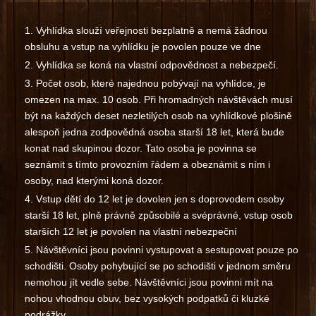
Vyhlídka slouží veřejnosti bezplatně a nemá žádnou
obsluhu a vstup na vyhlídku je povolen pouze ve dne
Vyhlídka se koná na vlastní odpovědnost a nebezpečí.
Počet osob, které najednou pobývají na vyhlídce, je
omezen na max. 10 osob. Při hromadných návštěvách musí
být na každých deset nezletilých osob na vyhlídkové plošině
alespoň jedna zodpovědná osoba starší 18 let, která bude
konat nad skupinou dozor. Tato osoba je povinna se
seznámit s tímto provozním řádem a obeznámit s ním i
osoby, nad kterými koná dozor.
Vstup dětí do 12 let je dovolen jen s doprovodem osoby
starší 18 let, plně právně způsobilé a svéprávné, vstup osob
starších 12 let je povolen na vlastní nebezpeční
Návštěvníci jsou povinni vystupovat a sestupovat pouze po
schodišti. Osoby pohybující se po schodišti v jednom směru
nemohou jít vedle sebe. Návštěvníci jsou povinni mít na
nohou vhodnou obuv, bez vysokých podpatků či kluzké
podrážky.