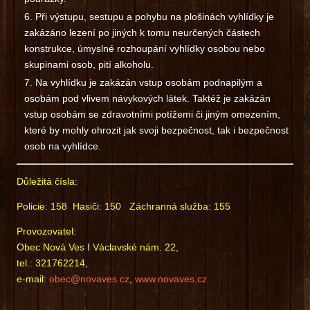
Při výstupu, sestupu a pohybu na plošinách vyhlídky je
zakázáno lezení po jiných k tomu neurčených částech
konstrukce, úmyslné rozhoupání vyhlídky osobou nebo
skupinami osob, pití alkoholu.
Na vyhlídku je zakázán vstup osobám podnapilým a
osobám pod vlivem návykových látek. Taktéž je zakázán
vstup osobám se zdravotními potížemi či jiným omezením,
které by mohly ohrozit jak svoji bezpečnost, tak i bezpečnost
osob na vyhlídce.
Důležitá čísla:
Policie: 158 Hasiči: 150 Záchranná služba: 155
Provozovatel:
Obec Nová Ves I Václavské nám. 22,
tel.: 321762214,
e-mail:
obec@novaves.cz
,
www.novaves.cz