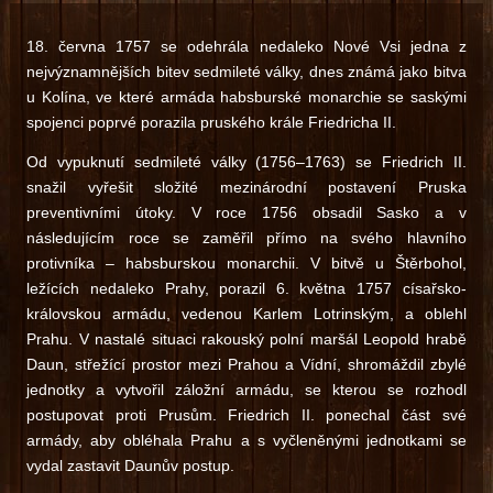
18. června 1757 se odehrála nedaleko Nové Vsi jedna z
nejvýznamnějších bitev sedmileté války, dnes známá jako bitva
u Kolína, ve které armáda habsburské monarchie se saskými
spojenci poprvé porazila pruského krále Friedricha II.
Od vypuknutí sedmileté války (1756–1763) se Friedrich II.
snažil vyřešit složité mezinárodní postavení Pruska
preventivními útoky. V roce 1756 obsadil Sasko a v
následujícím roce se zaměřil přímo na svého hlavního
protivníka – habsburskou monarchii. V bitvě u Štěrbohol,
ležících nedaleko Prahy, porazil 6. května 1757 císařsko-
královskou armádu, vedenou Karlem Lotrinským, a oblehl
Prahu. V nastalé situaci rakouský polní maršál Leopold hrabě
Daun, střežící prostor mezi Prahou a Vídní, shromáždil zbylé
jednotky a vytvořil záložní armádu, se kterou se rozhodl
postupovat proti Prusům. Friedrich II. ponechal část své
armády, aby obléhala Prahu a s vyčleněnými jednotkami se
vydal zastavit Daunův postup.