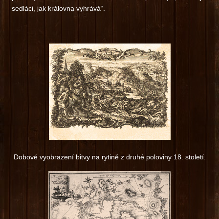
sedláci, jak královna vyhrává“.
Dobové vyobrazení bitvy na rytině z druhé poloviny 18. století.