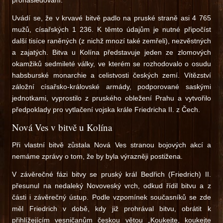
pronásledování.
Uvádí se, že v krvavé bitvě padlo na pruské straně asi 4 765
mužů, císařských 1 236. K těmto údajům je nutné připočíst
další tisíce raněných (z nichž mnozí také zemřeli), nezvěstných
a zajatých. Bitva u Kolína představuje jeden ze zlomových
okamžiků sedmileté války, ve kterém se rozhodovalo o osudu
habsburské monarchie a celistvosti českých zemí. Vítězství
záložní císařsko-královské armády, podporované saskými
jednotkami, vyprostilo z pruského obležení Prahu a vytvořilo
předpoklady pro vytlačení vojska krále Friedricha II. z Čech.
Nová Ves v bitvě u Kolína
Při vlastní bitvě zůstala Nová Ves stranou bojových akcí a
nemáme zprávy o tom, že by byla výrazněji postižena.
V závěrečné fázi bitvy se pruský král Bedřich (Friedrich) II.
přesunul na nedaleký Novoveský vrch, odkud řídil bitvu a z
části i závěrečný ústup. Podle vzpomínek současníků se zde
měl Friedrich v době, kdy již prohrával bitvu, obrátit k
přihlížejícím vesničanům českou větou „Koukejte, koukejte