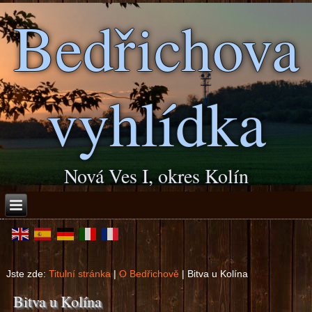
Bedřichova
vyhlídka
Nová Ves I, okres Kolín
Jste zde:
Titulní stránka
|
O Bedřichově
|
Bitva u Kolína
Bitva u Kolína