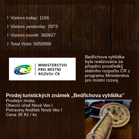
Visitors today:
1166
Visitors yesterday:
2873
Visitors month:
360827
Total Visits:
5058988
Bedřichova vyhlídka
byla realizována za
přispění prostředků
státního rozpočtu ČR z
programu Ministerstva
pro místní rozvoj.
Prodej turistických známek „Bedřichova vyhlídka“
Prodejní místa:
Obecní úřad Nová Ves I
Potraviny Andílek Nová Ves I
Cena 35 Kč / ks