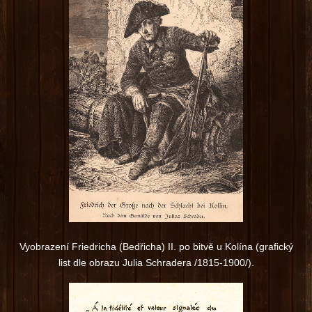
Vyobrazení Friedricha (Bedřicha) II. po bitvě u Kolína (grafický
list dle obrazu Julia Schradera /1815-1900/).