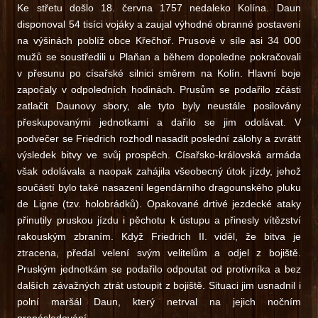
Ke střetu došlo 18. června 1757 nedaleko Kolína. Daun
disponoval 54 tisíci vojáky a zaujal výhodné obranné postavení
na výšinách poblíž obce Křečhoř. Prusové v síle asi 34 000
mužů se soustředili u Plaňan a během dopoledne pokračovali
v přesunu po císařské silnici směrem na Kolín. Hlavní boje
započaly v odpoledních hodinách. Prusům se podařilo zčásti
zatlačit Daunovy sbory, ale tyto byly neustále posilovány
přeskupovanými jednotkami a dařilo se jim odolávat. V
podvečer se Friedrich rozhodl nasadit poslední zálohy a zvrátit
výsledek bitvy ve svůj prospěch. Císařsko-královská armáda
však odolávala a naopak zahájila všeobecný útok jízdy, jehož
součástí bylo také nasazení legendárního dragounského pluku
de Ligne (tzv. holobrádků). Opakované drtivé jezdecké ataky
přinutily pruskou jízdu i pěchotu k ústupu a přinesly vítězství
rakouským zbraním. Když Friedrich II. viděl, že bitva je
ztracena, předal velení svým velitelům a odjel z bojiště.
Pruským jednotkám se podařilo odpoutat od protivníka a bez
dalších závažných ztrát ustoupit z bojiště. Situaci jim usnadnil i
polní maršál Daun, který netrval na jejich nočním