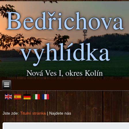
Bedřichova
vyhlídka
Nová Ves I, okres Kolín
Jste zde:
Titulní stránka
|
Najdete nás