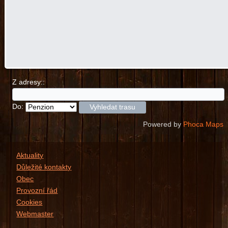
Z adresy::
Do:
Powered by
Phoca
Maps
Aktuality
Důležité kontakty
Obec
Provozní řád
Cookies
Webmaster